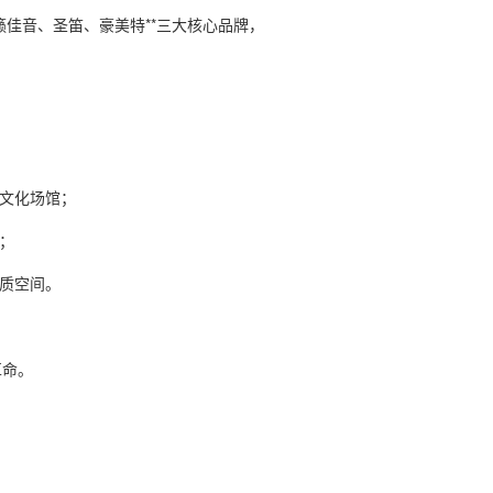
籁佳音、圣笛、豪美特**三大核心品牌，
。
、文化场馆；
需；
品质空间。
革命。