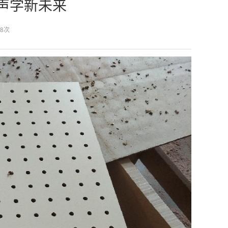
声学新未来
8次