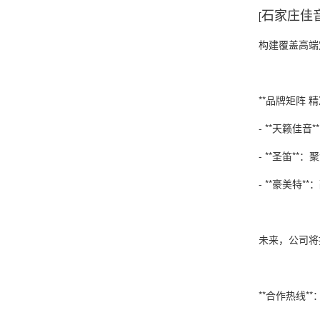
石家庄佳
[
构建覆盖高端
**品牌矩阵 
- **天籁
- **圣笛
- **豪美
未来，公司将
**合作热线*