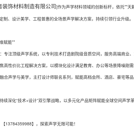
音装饰材料制造有限公司
]作为声学材料领域的创新标杆，依托**天
定制、设计美学、工程普惠的全场景声学解决方案，持续引领行业升级
精准赋能**
佳音**：专注顶级声学系统，以专利技术打造剧院级音质空间，服务高端商业
**：聚焦高性价比工程解决方案，以模块化设计满足教育、办公等场景降噪刚
特**：融合声学与美学，主打设计师联名系列，赋能高档会所、酒店、豪宅等
持续深化“技术+设计”双引擎战略，以多元化产品矩阵赋能全球空间声学
*：【13784359988】，探索声学无限可能！