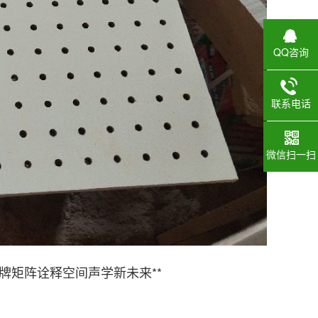
QQ咨询
联系电话
微信扫一扫
牌矩阵诠释空间声学新未来**